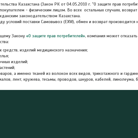
ельства Казахстана (Закон РК от 04.05.2010 г. "О защите прав потреби
покупателем - физическим лицом. Во всех  остальных случаях, возврат 
ажданским законодательством Казахстана.

ду условий поставки Самовывоз (EXW), обмен и возврат производится на
 
ющему Закону
«О защите прав потребителей»
, компания может отказать
ства:
х средств, изделий медицинского назначения;
елья;
чных изделий;
астений;
варов, а именно тканей из волокон всех видов, трикотажного и гардинн
алов, лент, кружева, тесьмы, проводов, шнуров, кабелей, линолеума, ба