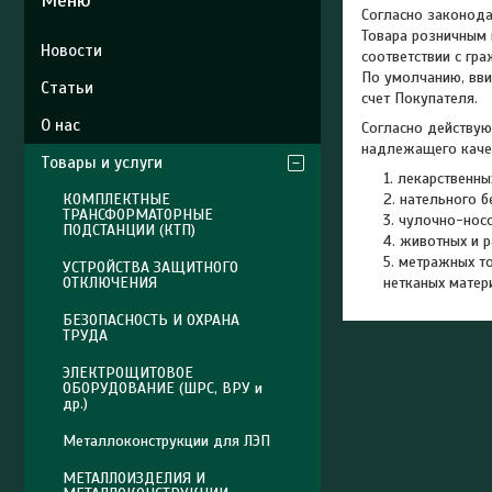
Согласно законодат
Товара розничным 
Новости
соответствии с гр
По умолчанию, вви
Статьи
счет Покупателя.   
О нас
Согласно действу
надлежащего каче
Товары и услуги
лекарственны
КОМПЛЕКТНЫЕ
нательного б
ТРАНСФОРМАТОРНЫЕ
чулочно-носо
ПОДСТАНЦИИ (КТП)
животных и р
метражных то
УСТРОЙСТВА ЗАЩИТНОГО
ОТКЛЮЧЕНИЯ
нетканых матери
БЕЗОПАСНОСТЬ И ОХРАНА
ТРУДА
ЭЛЕКТРОЩИТОВОЕ
ОБОРУДОВАНИЕ (ШРС, ВРУ и
др.)
Металлоконструкции для ЛЭП
МЕТАЛЛОИЗДЕЛИЯ И