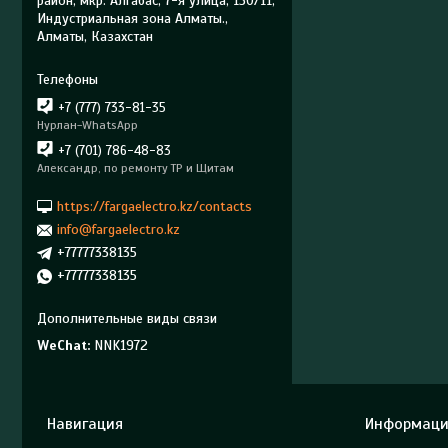
район, мкр. Алгабас, 7-я улица, 130/11,
Индустриальная зона Алматы.,
Алматы, Казахстан
+7 (777) 733-81-35
Нурлан-WhatsApp
+7 (701) 786-48-83
Александр, по ремонту ТР и Щитам
https://fargaelectro.kz/contacts
info@fargaelectro.kz
+77777338135
+77777338135
WeChat
NNK1972
Навигация
Информаци