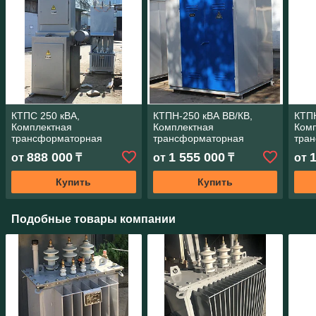
КТПС 250 кВА,
КТПН-250 кВА ВВ/КВ,
КТПН
Комплектная
Комплектная
Ком
трансформаторная
трансформаторная
тра
подстанция сельская
подстанция наруж. КТПН
подс
888 000
1 555 000
от
₸
от
₸
от
КТПС 250 кВА, цена без
250кВА, без
КТПН
Трансформатора!
ТРАНСФОРМАТОРА
ТРА
Купить
Купить
Подобные товары компании