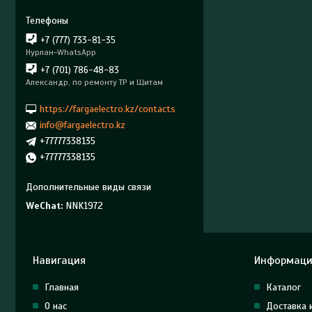
+7 (777) 733-81-35
Нурлан-WhatsApp
+7 (701) 786-48-83
Александр, по ремонту ТР и Щитам
https://fargaelectro.kz/contacts
info@fargaelectro.kz
+77777338135
+77777338135
WeChat
NNK1972
Навигация
Информаци
Главная
Каталог
О нас
Доставка 