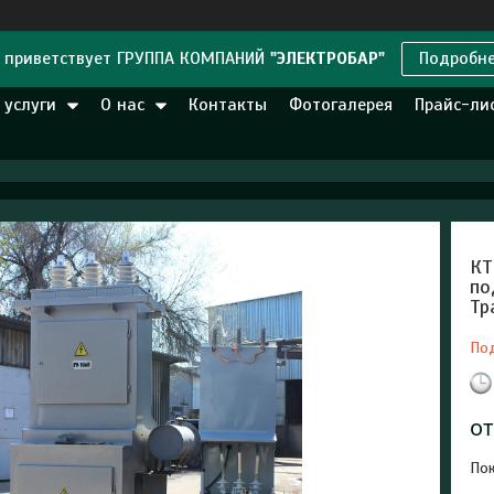
 приветствует ГРУППА КОМПАНИЙ
"ЭЛЕКТРОБАР"
Подробн
 услуги
О нас
Контакты
Фотогалерея
Прайс-ли
КТ
по
Тр
По
о
Пок