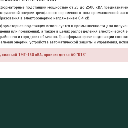
сформаторные подстанции мощностью от 25 до 2500 кВА предназначен
ктрической энергии трехфазного переменного тока промышленной часто
образования в электроэнергию напряжением 0,4 кВ.
форматорная подстанция используется в промышленности для получен
шения или понижения), а также в целях распределения электрической э
районных и городских объектов. Трансформаторные подстанции состоят
деления энергии, устройства автоматической защиты и управления, вспо
 силовой ТМГ-160 кВА, производство АО "КТЗ"