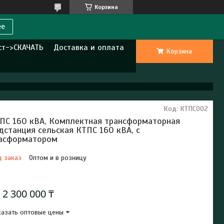
Корзина
ее
ст->СКАЧАТЬ
Доставка и оплата
Корзина
Код:
КТПС002
ПС 160 кВА, Комплектная трансформаторная
дстанция сельская КТПС 160 кВА, с
асформатором
д заказ
Оптом и в розницу
Отправка с 18 августа 2026
т
2 300 000 ₸
азать оптовые цены