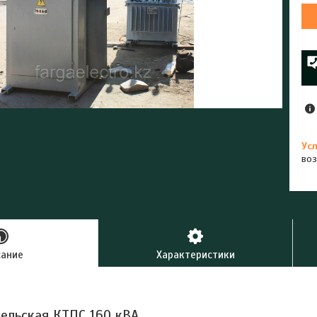
воз
сание
Характеристики
ельская КТПС 160 кВА