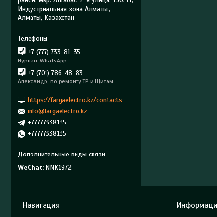
район, мкр. Алгабас, 7-я улица, 130/11,
Индустриальная зона Алматы.,
Алматы, Казахстан
+7 (777) 733-81-35
Нурлан-WhatsApp
+7 (701) 786-48-83
Александр, по ремонту ТР и Щитам
https://fargaelectro.kz/contacts
info@fargaelectro.kz
+77777338135
+77777338135
WeChat
NNK1972
Навигация
Информаци