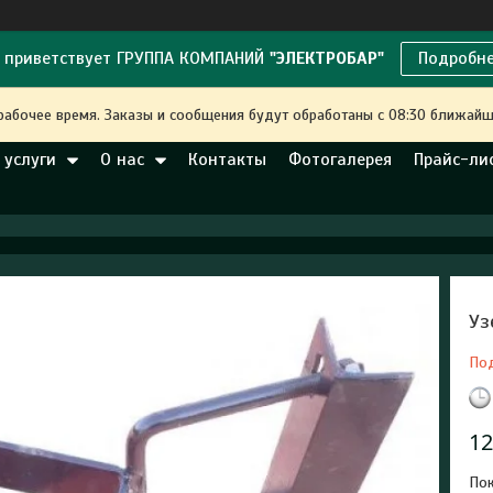
 приветствует ГРУППА КОМПАНИЙ
"ЭЛЕКТРОБАР"
Подробн
рабочее время. Заказы и сообщения будут обработаны с 08:30 ближайше
 услуги
О нас
Контакты
Фотогалерея
Прайс-ли
Уз
По
12
Пок