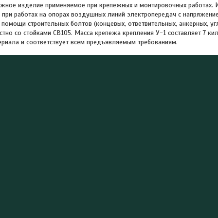
жное изделие применяемое при крепежных и монтировочных работах. 
 при работах на опорах воздушных линий электропередач с напряжен
 помощи строительных болтов (концевых, ответвительных, анкерных, уг
стно со стойками CB105. Масса крепежа крепления У-1 составляет 7 к
ериала и соответствует всем предъявляемым требованиям.