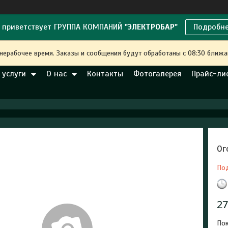
 приветствует ГРУППА КОМПАНИЙ
"ЭЛЕКТРОБАР"
Подробн
 нерабочее время. Заказы и сообщения будут обработаны с 08:30 ближа
 услуги
О нас
Контакты
Фотогалерея
Прайс-ли
Ог
По
27
Пок