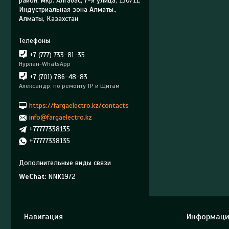
район, мкр. Алгабас, 7-я улица, 130/11,
Индустриальная зона Алматы.,
Алматы, Казахстан
+7 (777) 733-81-35
Нурлан-WhatsApp
+7 (701) 786-48-83
Александр, по ремонту ТР и Щитам
https://fargaelectro.kz/contacts
info@fargaelectro.kz
+77777338135
+77777338135
WeChat
NNK1972
Навигация
Информаци