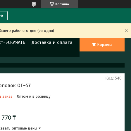
Корзина
ее
йшего рабочего дня (сегодня)
ст->СКАЧАТЬ
Доставка и оплата
Корзина
Код:
540
оловок ОГ-57
д заказ
Оптом и в розницу
Отправка с 20 августа 2026
 770 ₸
азать оптовые цены