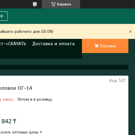
Корзина
ее
айшего рабочего дня (10.08)
ст->СКАЧАТЬ
Доставка и оплата
Корзина
Код:
527
оловок ОГ-14
д заказ
Оптом и в розницу
Отправка с 22 августа 2026
 842 ₸
азать оптовые цены