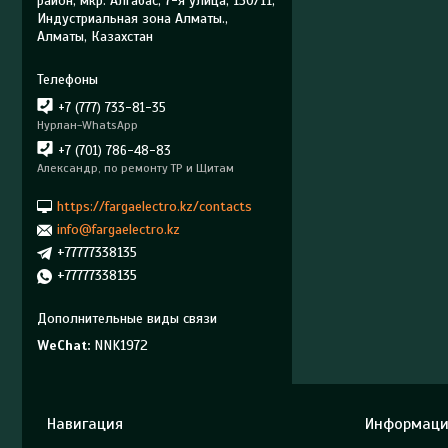
район, мкр. Алгабас, 7-я улица, 130/11,
Индустриальная зона Алматы.,
Алматы, Казахстан
+7 (777) 733-81-35
Нурлан-WhatsApp
+7 (701) 786-48-83
Александр, по ремонту ТР и Щитам
https://fargaelectro.kz/contacts
info@fargaelectro.kz
+77777338135
+77777338135
WeChat
NNK1972
Навигация
Информаци