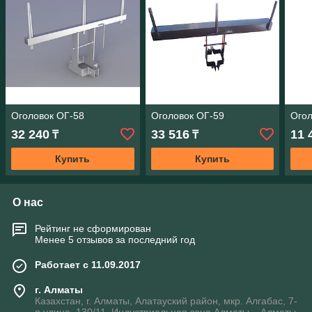
Оголовок ОГ-58
Оголовок ОГ-59
Огол
32 240
33 516
11 
₸
₸
Купить
Купить
О нас
Рейтинг не сформирован
Менее 5 отзывов за последний год
Работает с 11.09.2017
г. Алматы
Казахстан, г. Алматы, Алатауский район, мкр. Алгабас, 7-