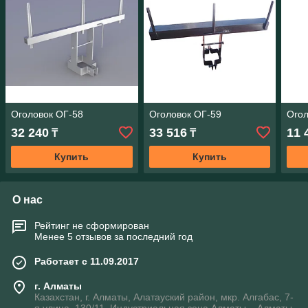
Оголовок ОГ-58
Оголовок ОГ-59
Огол
32 240
33 516
11 
₸
₸
Купить
Купить
О нас
Рейтинг не сформирован
Менее 5 отзывов за последний год
Работает с 11.09.2017
г. Алматы
Казахстан, г. Алматы, Алатауский район, мкр. Алгабас, 7-