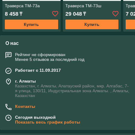
Траверса ТМ-73а
Траверса ТМ-73ш
Тра
8 458
29 048
7 0
₸
₸
Купить
Купить
О нас
Рейтинг не сформирован
Менее 5 отзывов за последний год
Работает с 11.09.2017
г. Алматы
Казахстан, г. Алматы, Алатауский район, мкр. Алгабас, 7-
я улица, 130/11, Индустриальная зона Алматы. , Алматы,
Казахстан
Контакты
Сегодня выходной
Показать весь график работы