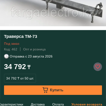
Траверса ТМ-73
Под заказ
Код: 462
Опт и розница
Отправка с
23 августа 2026
34 792
₸
34 792 ₸
от 50 шт.
Купить
Характеристики
Доставка
Оплата
Условия возврата