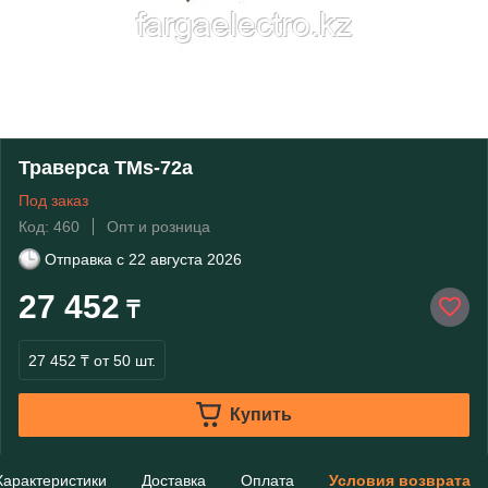
Траверса ТМs-72a
Под заказ
Код: 460
Опт и розница
Отправка с
22 августа 2026
27 452
₸
27 452 ₸
от 50 шт.
Купить
Характеристики
Доставка
Оплата
Условия возврата