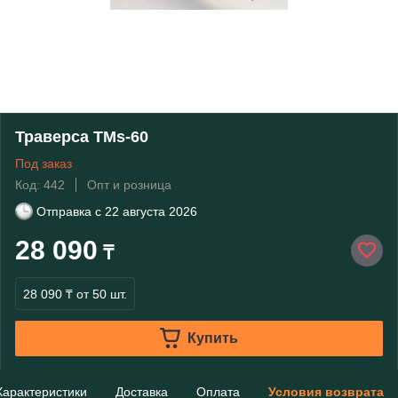
Траверса ТМs-60
Под заказ
Код: 442
Опт и розница
Отправка с
22 августа 2026
28 090
₸
28 090 ₸
от 50 шт.
Купить
Характеристики
Доставка
Оплата
Условия возврата