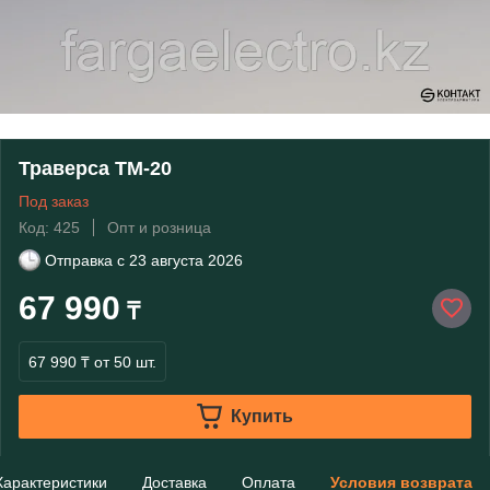
Траверса ТМ-20
Под заказ
Код: 425
Опт и розница
Отправка с
23 августа 2026
67 990
₸
67 990 ₸
от 50 шт.
Купить
Характеристики
Доставка
Оплата
Условия возврата