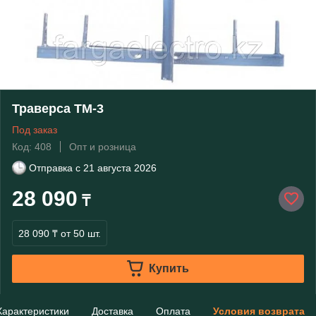
Траверса ТМ-3
Под заказ
Код: 408
Опт и розница
Отправка с
21 августа 2026
28 090
₸
28 090 ₸
от 50 шт.
Купить
Характеристики
Доставка
Оплата
Условия возврата