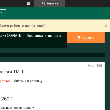
Корзина
ее
йшего рабочего дня (сегодня)
ст->СКАЧАТЬ
Доставка и оплата
Корзина
Код:
406
аверса ТМ-1
д заказ
Оптом и в розницу
Отправка с 21 августа 2026
 260 ₸
азать оптовые цены