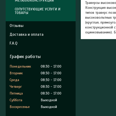
МЕТАЛЛОКОНСТРУКЦИИ
Траверсы высоково
Конструкция высок
СОПУТСТВУЮЩИЕ УСЛУГИ И
типов траверс поз
ТОВАРЫ
высоковольтных тр
(круглая, прямоуг
Отзывы
конструкционной с
оцинковыванию). 
Доставка и оплата
F.A.Q
График работы
Понедельник
08:30
17:00
Вторник
08:30
17:00
Среда
08:30
17:00
Четверг
08:30
17:00
Пятница
08:30
17:00
Суббота
Выходной
Воскресенье
Выходной