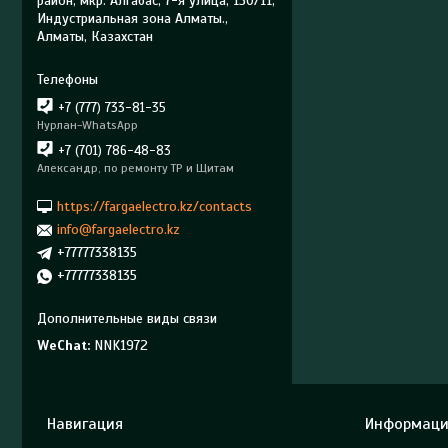
район, мкр. Алгабас, 7-я улица, 130/11,
Индустриальная зона Алматы.,
Алматы, Казахстан
+7 (777) 733-81-35
Нурлан-WhatsApp
+7 (701) 786-48-83
Александр, по ремонту ТР и Щитам
https://fargaelectro.kz/contacts
info@fargaelectro.kz
+77777338135
+77777338135
WeChat
NNK1972
Навигация
Информаци