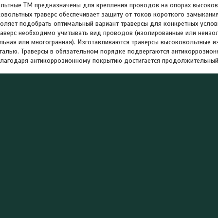
льтные ТМ предназначены для крепления проводов на опорах высоков
овольтных траверс обеспечивает защиту от токов короткого замыкани
воляет подобрать оптимальный вариант траверсы для конкретных услов
аверс необходимо учитывать вид проводов (изолированные или неизо
ольная или многогранная). Изготавливаются траверсы высоковольтные и
талью. Траверсы в обязательном порядке подвергаются антикоррозион
Благодаря антикоррозионному покрытию достигается продолжительный