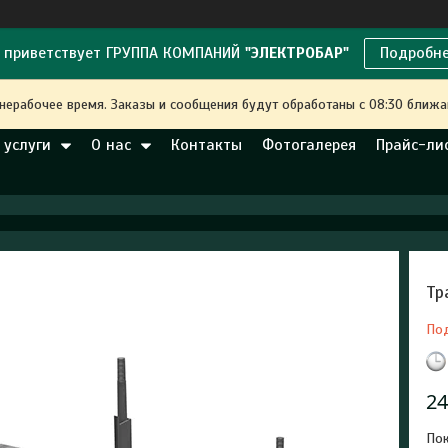
 приветствует ГРУППА КОМПАНИЙ
"ЭЛЕКТРОБАР"
Подробн
 нерабочее время. Заказы и сообщения будут обработаны с 08:30 ближа
 услуги
О нас
Контакты
Фотогалерея
Прайс-ли
Тр
По
24
Пок