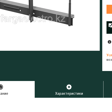
воз
сание
Характеристики