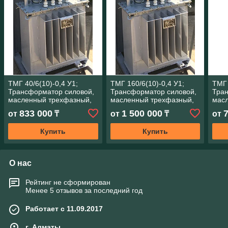
ТМГ 40/6(10)-0,4 У1;
ТМГ 160/6(10)-0,4 У1;
ТМГ 
Трансформатор силовой,
Трансформатор силовой,
Тран
масленный трехфазный,
масленный трехфазный,
мас
мощность 40 кВА
мощность 100 кВА
мощн
833 000
1 500 000
от
₸
от
₸
от
Купить
Купить
О нас
Рейтинг не сформирован
Менее 5 отзывов за последний год
Работает с 11.09.2017
г. Алматы