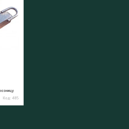
 розницу
485