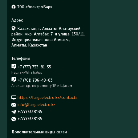
ТОО «ЭлектроБар»
Казахстан, г. Алматы, Алатауский
район, мкр. Алгабас, 7-я улица, 130/11,
Индустриальная зона Алматы.,
Алматы, Казахстан
+7 (777) 733-81-35
Нурлан-WhatsApp
+7 (701) 786-48-83
Александр, по ремонту ТР и Щитам
https://fargaelectro.kz/contacts
info@fargaelectro.kz
+77777338135
+77777338135